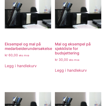
Eksempel og mal på
Mal og eksempel på
medarbeiderundersøkelse
sjekkliste for
budsjettering
kr
60,00
eks mva
kr
30,00
eks mva
Legg i handlekurv
Legg i handlekurv