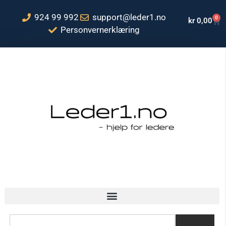
924 99 992
support@leder1.no
0
kr
0,00
Personvernerklæring