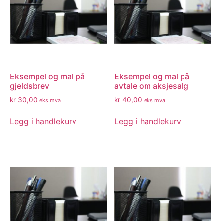
Eksempel og mal på
Eksempel og mal på
gjeldsbrev
avtale om aksjesalg
kr
30,00
kr
40,00
eks mva
eks mva
Legg i handlekurv
Legg i handlekurv