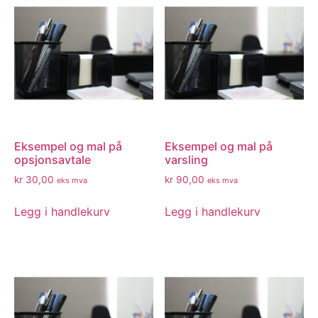
Eksempel og mal på
Eksempel og mal på
opsjonsavtale
varsling
kr
30,00
kr
90,00
eks mva
eks mva
Legg i handlekurv
Legg i handlekurv