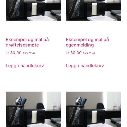
Eksempel og mal på
Eksempel og mal på
drøftelsesmøte
egenmelding
kr
30,00
kr
30,00
eks mva
eks mva
Legg i handlekurv
Legg i handlekurv