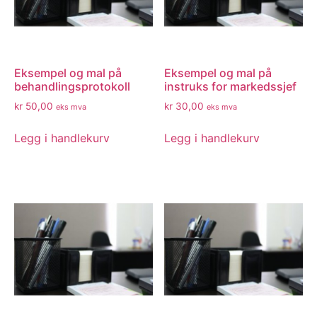
Eksempel og mal på
Eksempel og mal på
behandlingsprotokoll
instruks for markedssjef
kr
50,00
kr
30,00
eks mva
eks mva
Legg i handlekurv
Legg i handlekurv