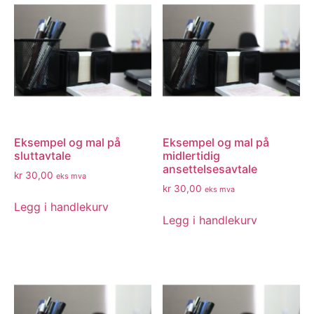
Eksempel og mal på
Eksempel og mal på
sluttavtale
midlertidig
ansettelsesavtale
kr
30,00
eks mva
kr
30,00
eks mva
Legg i handlekurv
Legg i handlekurv