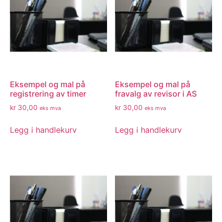
Eksempel og mal på
Eksempel og mal på
registrering av timer
fravalg av revisor i AS
kr
30,00
kr
30,00
eks mva
eks mva
Legg i handlekurv
Legg i handlekurv