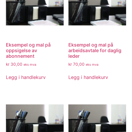
Eksempel og mal på
Eksempel og mal på
oppsigelse av
arbeidsavtale for daglig
abonnement
leder
kr
30,00
kr
70,00
eks mva
eks mva
Legg i handlekurv
Legg i handlekurv