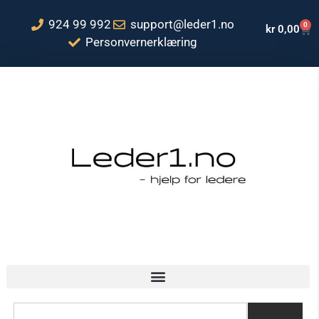
924 99 992
support@leder1.no
0
kr
0,00
Personvernerklæring