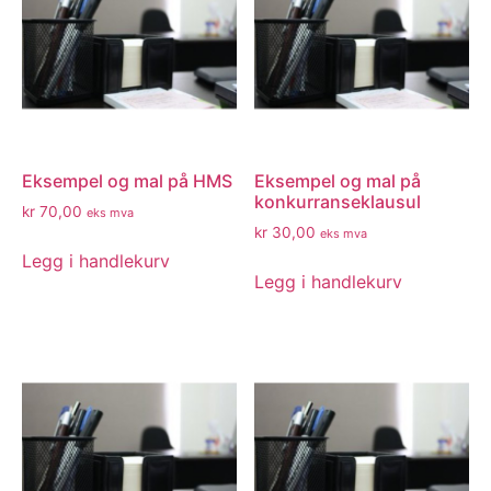
Eksempel og mal på HMS
Eksempel og mal på
konkurranseklausul
kr
70,00
eks mva
kr
30,00
eks mva
Legg i handlekurv
Legg i handlekurv