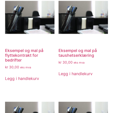
Eksempel og mal på
Eksempel og mal på
flyttekontrakt for
taushetserklæring
bedrifter
kr
30,00
eks mva
kr
30,00
eks mva
Legg i handlekurv
Legg i handlekurv