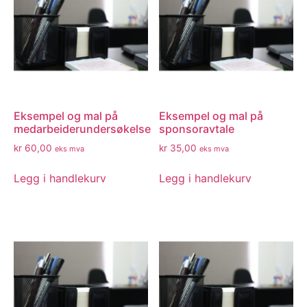
Eksempel og mal på
Eksempel og mal på
medarbeiderundersøkelse
sponsoravtale
kr
60,00
kr
35,00
eks mva
eks mva
Legg i handlekurv
Legg i handlekurv