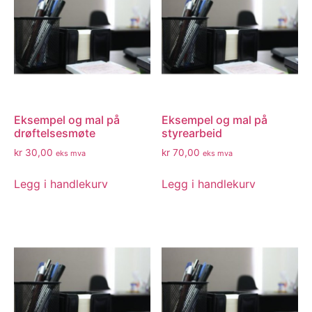
Eksempel og mal på
Eksempel og mal på
drøftelsesmøte
styrearbeid
kr
30,00
kr
70,00
eks mva
eks mva
Legg i handlekurv
Legg i handlekurv