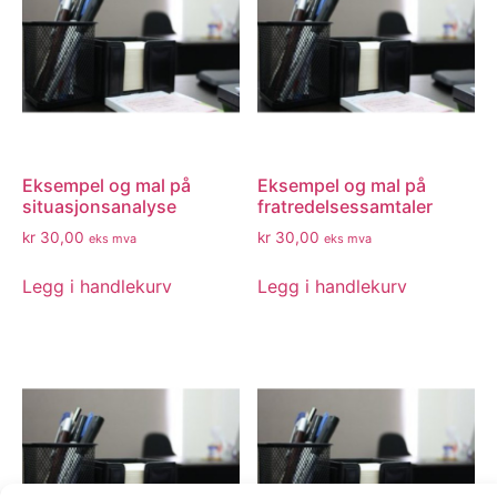
Eksempel og mal på
Eksempel og mal på
situasjonsanalyse
fratredelsessamtaler
kr
30,00
kr
30,00
eks mva
eks mva
Legg i handlekurv
Legg i handlekurv