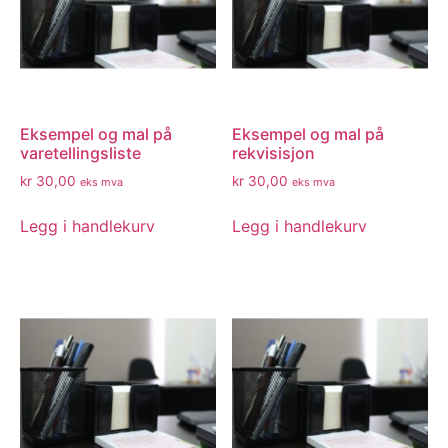
Eksempel og mal på
Eksempel og mal på
varetellingsliste
rekvisisjon
kr
30,00
kr
30,00
eks mva
eks mva
Legg i handlekurv
Legg i handlekurv