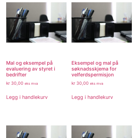
Mal og eksempel på
Eksempel og mal på
evaluering av styret i
søknadsskjema for
bedrifter
velferdspermisjon
kr
30,00
kr
30,00
eks mva
eks mva
Legg i handlekurv
Legg i handlekurv