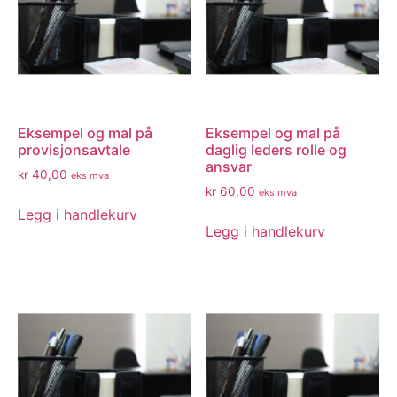
Eksempel og mal på
Eksempel og mal på
provisjonsavtale
daglig leders rolle og
ansvar
kr
40,00
eks mva
kr
60,00
eks mva
Legg i handlekurv
Legg i handlekurv