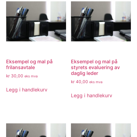
Eksempel og mal på
Eksempel og mal på
frilansavtale
styrets evaluering av
daglig leder
kr
30,00
eks mva
kr
40,00
eks mva
Legg i handlekurv
Legg i handlekurv