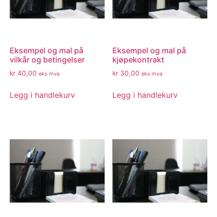
Eksempel og mal på
Eksempel og mal på
vilkår og betingelser
kjøpekontrakt
kr
40,00
kr
30,00
eks mva
eks mva
Legg i handlekurv
Legg i handlekurv