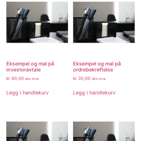
Eksempel og mal på
Eksempel og mal på
investoravtale
ordrebekreftelse
kr
40,00
kr
30,00
eks mva
eks mva
Legg i handlekurv
Legg i handlekurv