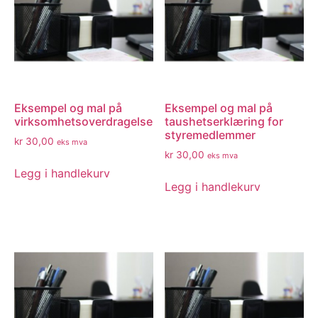
Eksempel og mal på
Eksempel og mal på
virksomhetsoverdragelse
taushetserklæring for
styremedlemmer
kr
30,00
eks mva
kr
30,00
eks mva
Legg i handlekurv
Legg i handlekurv