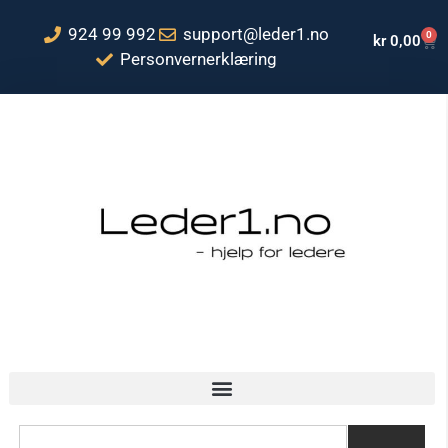
924 99 992
support@leder1.no
0
kr
0,00
Personvernerklæring