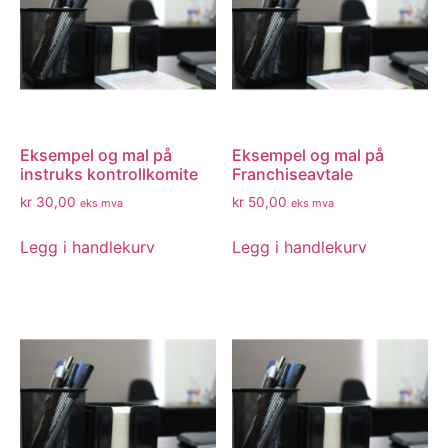
Eksempel og mal på
Eksempel og mal på
instruks kontrollkomite
Franchiseavtale
kr
30,00
kr
50,00
eks mva
eks mva
Legg i handlekurv
Legg i handlekurv