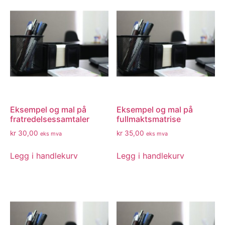
Eksempel og mal på
Eksempel og mal på
fratredelsessamtaler
fullmaktsmatrise
kr
30,00
kr
35,00
eks mva
eks mva
Legg i handlekurv
Legg i handlekurv