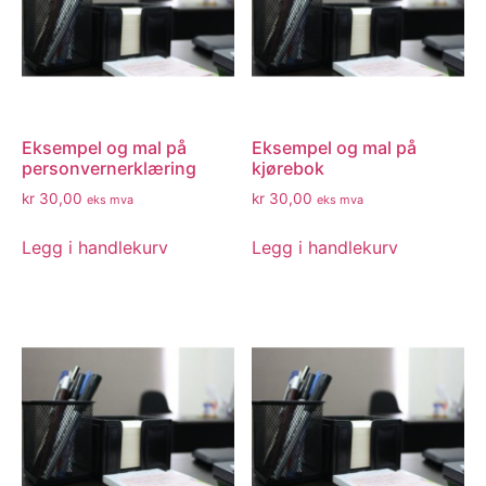
Eksempel og mal på
Eksempel og mal på
personvernerklæring
kjørebok
kr
30,00
kr
30,00
eks mva
eks mva
Legg i handlekurv
Legg i handlekurv