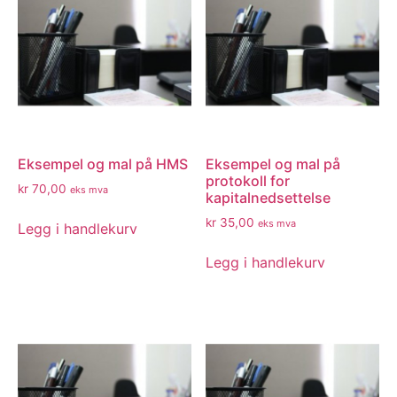
Eksempel og mal på HMS
Eksempel og mal på
protokoll for
kr
70,00
eks mva
kapitalnedsettelse
kr
35,00
eks mva
Legg i handlekurv
Legg i handlekurv