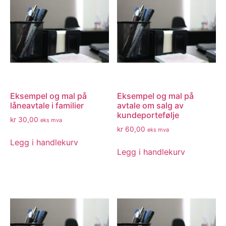
Eksempel og mal på
Eksempel og mal på
låneavtale i familier
avtale om salg av
kundeportefølje
kr
30,00
eks mva
kr
60,00
eks mva
Legg i handlekurv
Legg i handlekurv