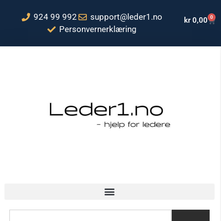
924 99 992
support@leder1.no
0
kr
0,00
Personvernerklæring