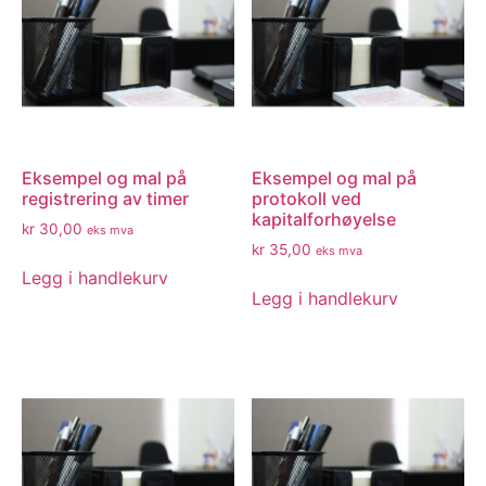
Eksempel og mal på
Eksempel og mal på
registrering av timer
protokoll ved
kapitalforhøyelse
kr
30,00
eks mva
kr
35,00
eks mva
Legg i handlekurv
Legg i handlekurv