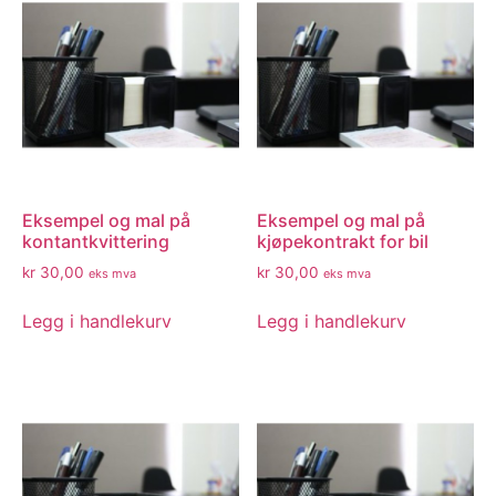
Eksempel og mal på
Eksempel og mal på
kontantkvittering
kjøpekontrakt for bil
kr
30,00
kr
30,00
eks mva
eks mva
Legg i handlekurv
Legg i handlekurv