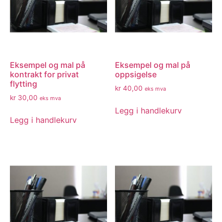
Eksempel og mal på
Eksempel og mal på
kontrakt for privat
oppsigelse
flytting
kr
40,00
eks mva
kr
30,00
eks mva
Legg i handlekurv
Legg i handlekurv