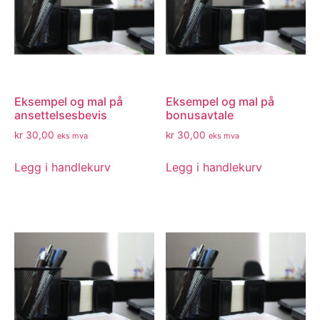
Eksempel og mal på
Eksempel og mal på
ansettelsesbevis
bonusavtale
kr
30,00
kr
30,00
eks mva
eks mva
Legg i handlekurv
Legg i handlekurv