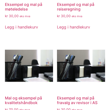
Eksempel og mal på
Eksempel og mal på
møteledelse
reiseregning
kr
30,00
kr
30,00
eks mva
eks mva
Legg i handlekurv
Legg i handlekurv
Mal og eksempel på
Eksempel og mal på
kvalitetshåndbok
fravalg av revisor i AS
kr
70,00
kr
30,00
eks mva
eks mva