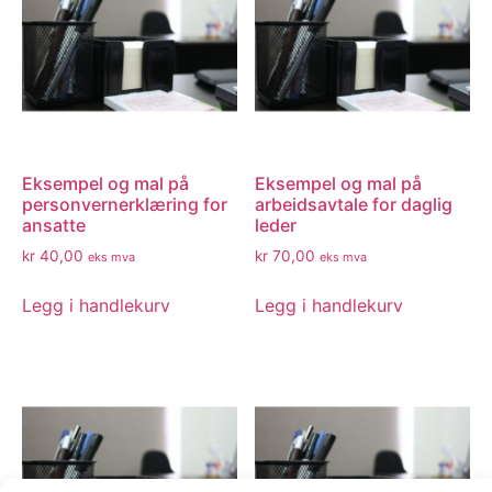
Eksempel og mal på
Eksempel og mal på
personvernerklæring for
arbeidsavtale for daglig
ansatte
leder
kr
40,00
kr
70,00
eks mva
eks mva
Legg i handlekurv
Legg i handlekurv