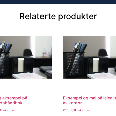
Relaterte produkter
g eksempel på
Eksempel og mal på leieavt
tetshåndbok
av kontor
0
kr
30,00
eks mva
eks mva