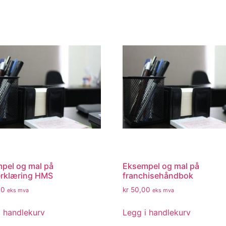
pel og mal på
Eksempel og mal på
rklæring HMS
franchisehåndbok
00
kr
50,00
eks mva
eks mva
i handlekurv
Legg i handlekurv