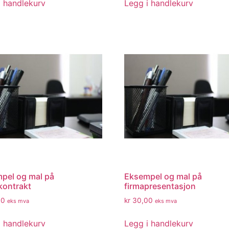
i handlekurv
Legg i handlekurv
pel og mal på
Eksempel og mal på
kontrakt
firmapresentasjon
00
kr
30,00
eks mva
eks mva
i handlekurv
Legg i handlekurv