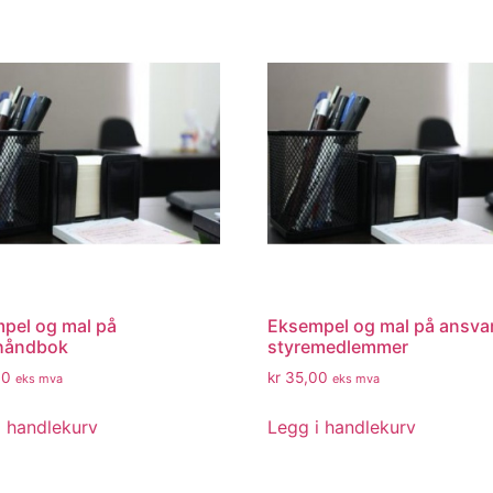
pel og mal på
Eksempel og mal på ansvar
lhåndbok
styremedlemmer
00
kr
35,00
eks mva
eks mva
i handlekurv
Legg i handlekurv