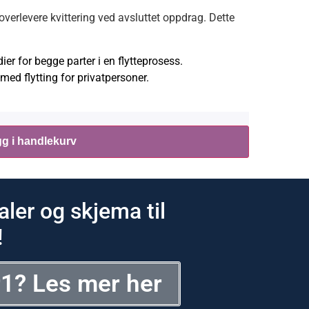
overlevere kvittering ved avsluttet oppdrag. Dette
er for begge parter i en flytteprosess.
med flytting for privatpersoner.
g i handlekurv
ler og skjema til
!
r1? Les mer her