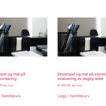
pel og mal på
Eksempel og mal på styret
vurdering
evaluering av daglig leder
0
kr
40,00
eks mva
eks mva
i handlekurv
Legg i handlekurv