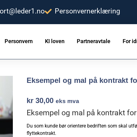
ort@leder1.no
Personvernerklæring
Personvern
KI loven
Partneravtale
For id
Eksempel og mal på kontrakt for
kr
30,00
eks mva
Eksempel og mal på kontrakt for p
Du som kunde bør orientere bedriften som skal utfø
flyttekontrakt.