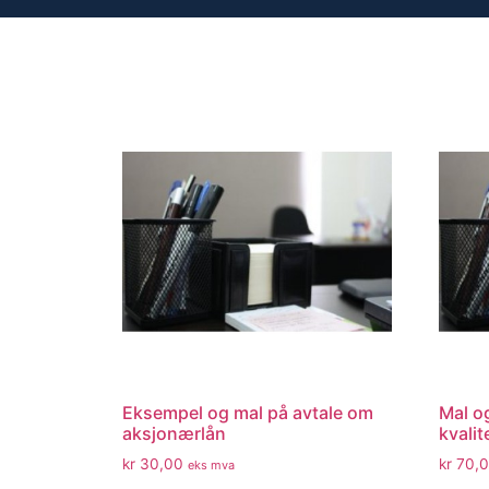
Eksempel og mal på avtale om
Mal o
aksjonærlån
kvali
kr
30,00
kr
70,0
eks mva