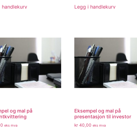
i handlekurv
Legg i handlekurv
pel og mal på
Eksempel og mal på
ntkvittering
presentasjon til investor
00
kr
40,00
eks mva
eks mva