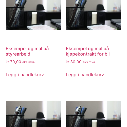
Eksempel og mal på
Eksempel og mal på
styrearbeid
kjøpekontrakt for bil
kr
70,00
kr
30,00
eks mva
eks mva
Legg i handlekurv
Legg i handlekurv