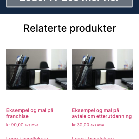
Relaterte produkter
Eksempel og mal på
Eksempel og mal på
franchise
avtale om etterutdanning
kr
90,00
kr
30,00
eks mva
eks mva
Legg i handlekurv
Legg i handlekurv