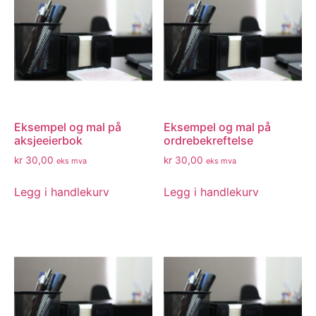
Eksempel og mal på
Eksempel og mal på
aksjeeierbok
ordrebekreftelse
kr
30,00
kr
30,00
eks mva
eks mva
Legg i handlekurv
Legg i handlekurv