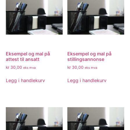
Eksempel og mal på
Eksempel og mal på
attest til ansatt
stillingsannonse
kr
30,00
kr
30,00
eks mva
eks mva
Legg i handlekurv
Legg i handlekurv