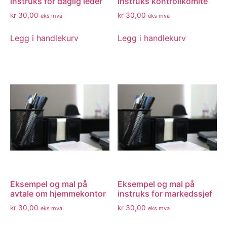
instruks for daglig leder
instruks kontrollkomite
kr
30,00
kr
30,00
eks mva
eks mva
Legg i handlekurv
Legg i handlekurv
Eksempel og mal på
Eksempel og mal på
avtale om hjemmekontor
instruks for markedssjef
kr
30,00
kr
30,00
eks mva
eks mva