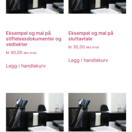
Eksempel og mal på
Eksempel og mal på
stiftelsesdokumenter og
sluttavtale
vedtekter
kr
30,00
eks mva
kr
40,00
eks mva
Legg i handlekurv
Legg i handlekurv