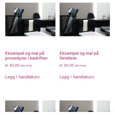
Eksempel og mal på
Eksempel og mal på
prosedyrer i bedriften
ferieliste
kr
30,00
kr
30,00
eks mva
eks mva
Legg i handlekurv
Legg i handlekurv