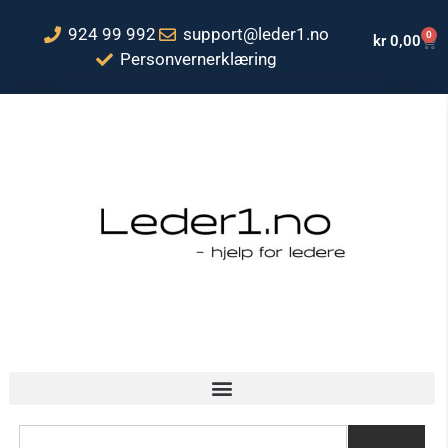
924 99 992
support@leder1.no
0
kr
0,00
Personvernerklæring