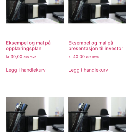
Eksempel og mal på
Eksempel og mal på
opplæringsplan
presentasjon til investor
kr
30,00
kr
40,00
eks mva
eks mva
Legg i handlekurv
Legg i handlekurv