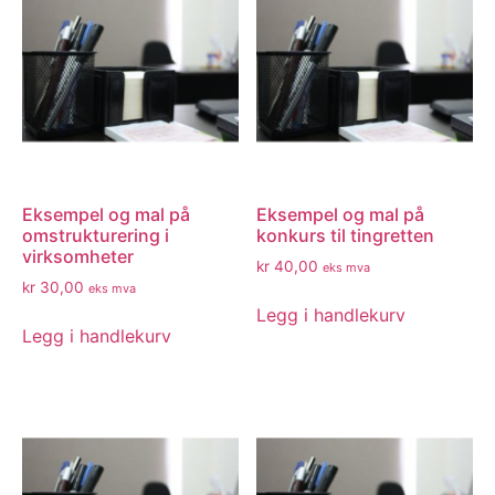
Eksempel og mal på
Eksempel og mal på
omstrukturering i
konkurs til tingretten
virksomheter
kr
40,00
eks mva
kr
30,00
eks mva
Legg i handlekurv
Legg i handlekurv