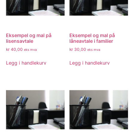
Eksempel og mal på
Eksempel og mal på
lisensavtale
låneavtale i familier
kr
40,00
kr
30,00
eks mva
eks mva
Legg i handlekurv
Legg i handlekurv