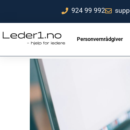
924 99 992
supp
Personvernrådgiver