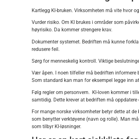
Kartlegg KI-bruken. Virksomheten må vite hvor og 
Vurder risiko. Om KI brukes i områder som påvirker
høyrisiko. Da kommer strengere krav.
Dokumenter systemet. Bedriften må kunne forklare h
redusere feil.
Sørg for menneskelig kontroll. Viktige beslutninge
Vær åpen. I noen tilfeller må bedriften informere 
Som standard kan man for eksempel legge inn at bi
Følg regler om personvern. KI-loven kommer i til
samtidig. Dette krever at bedriften må oppdate
For mange norske virksomheter betyr dette at de bø
som benytter verktøyene (navn og rolle). Man må s
som tilbyr KI-løsninger.