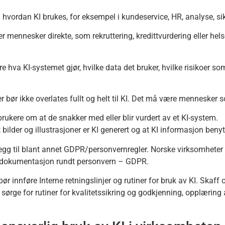
hvordan KI brukes, for eksempel i kundeservice, HR, analyse, sik
 mennesker direkte, som rekruttering, kredittvurdering eller hels
va KI-systemet gjør, hvilke data det bruker, hvilke risikoer som 
r bør ikke overlates fullt og helt til KI. Det må være mennesker 
brukere om at de snakker med eller blir vurdert av et KI-system.
lder og illustrasjoner er KI generert og at KI informasjon beny
legg til blant annet GDPR/personvernregler. Norske virksomheter
re dokumentasjon rundt personvern – GDPR.
r innføre Interne retningslinjer og rutiner for bruk av KI. Skaf
ørge for rutiner for kvalitetssikring og godkjenning, opplæring 