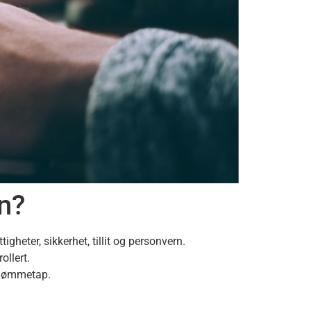
en?
igheter, sikkerhet, tillit og personvern.
ollert.
omdømmetap.