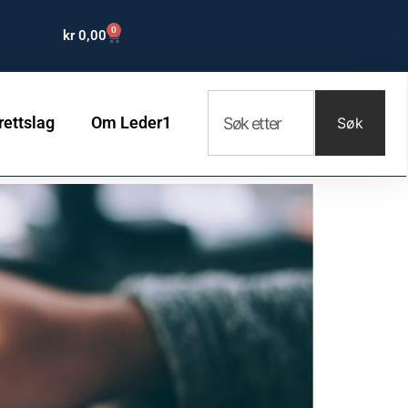
0
kr
0,00
rettslag
Om Leder1
Søk