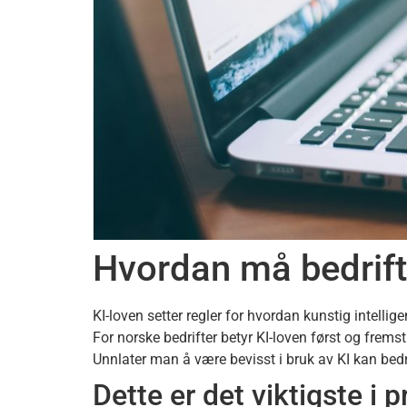
Hvordan må bedrifte
KI-loven setter regler for hvordan kunstig intellige
For norske bedrifter betyr KI-loven først og frems
Unnlater man å være bevisst i bruk av KI kan bed
Dette er det viktigste i p