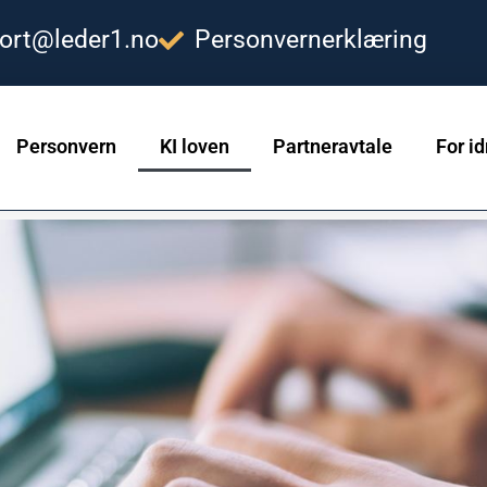
ort@leder1.no
Personvernerklæring
Personvern
KI loven
Partneravtale
For id