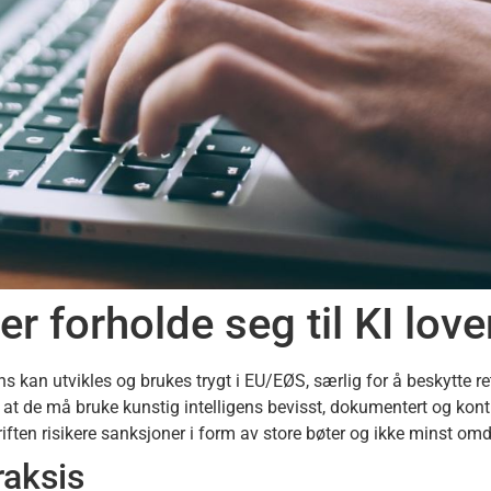
r forholde seg til KI lov
ns kan utvikles og brukes trygt i EU/EØS, særlig for å beskytte rett
t at de må bruke kunstig intelligens bevisst, dokumentert og kontr
riften risikere sanksjoner i form av store bøter og ikke minst 
raksis