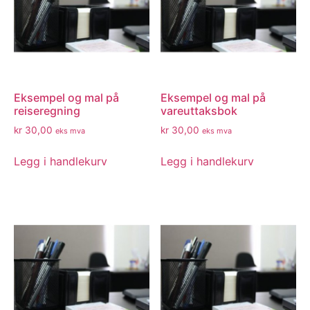
Eksempel og mal på
Eksempel og mal på
reiseregning
vareuttaksbok
kr
30,00
kr
30,00
eks mva
eks mva
Legg i handlekurv
Legg i handlekurv