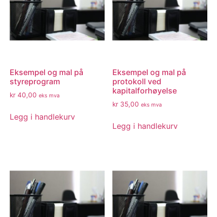
Eksempel og mal på
Eksempel og mal på
styreprogram
protokoll ved
kapitalforhøyelse
kr
40,00
eks mva
kr
35,00
eks mva
Legg i handlekurv
Legg i handlekurv