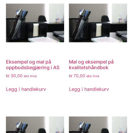
Eksempel og mal på
Mal og eksempel på
oppbudsbegjæring i AS
kvalitetshåndbok
kr
30,00
kr
70,00
eks mva
eks mva
Legg i handlekurv
Legg i handlekurv