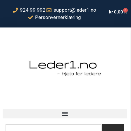
924 99 992
support@leder1.no
0
kr
0,00
Personvernerklæring