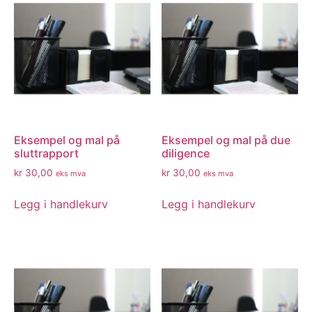
Eksempel og mal på
Eksempel og mal på due
sluttrapport
diligence
kr
30,00
kr
30,00
eks mva
eks mva
Legg i handlekurv
Legg i handlekurv