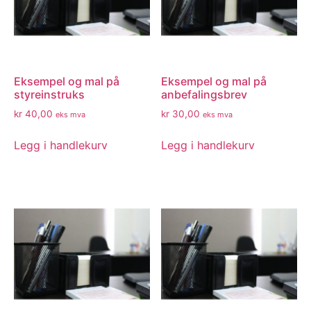
Eksempel og mal på
Eksempel og mal på
styreinstruks
anbefalingsbrev
kr
40,00
kr
30,00
eks mva
eks mva
Legg i handlekurv
Legg i handlekurv