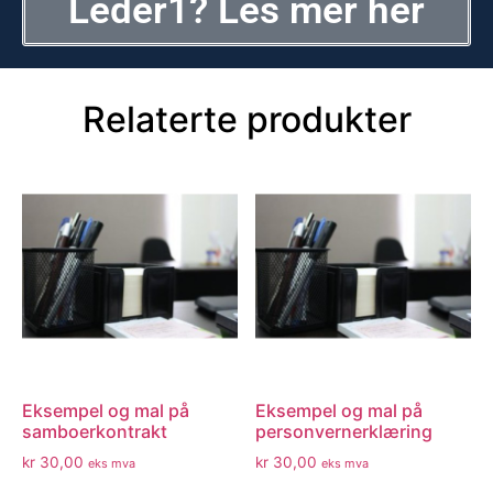
Leder1? Les mer her
Relaterte produkter
Eksempel og mal på
Eksempel og mal på
samboerkontrakt
personvernerklæring
kr
30,00
kr
30,00
eks mva
eks mva