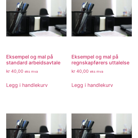
Eksempel og mal på
Eksempel og mal på
standard arbeidsavtale
regnskapførers uttalelse
kr
40,00
kr
40,00
eks mva
eks mva
Legg i handlekurv
Legg i handlekurv