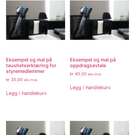
Eksempel og mal på
Eksempel og mal på
taushetserklæring for
oppdragsavtale
styremedlemmer
kr
40,00
eks mva
kr
30,00
eks mva
Legg i handlekurv
Legg i handlekurv