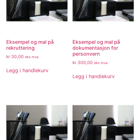
Eksempel og mal på
Eksempel og mal på
rekruttering
dokumentasjon for
personvern
kr
30,00
eks mva
kr
300,00
eks mva
Legg i handlekurv
Legg i handlekurv