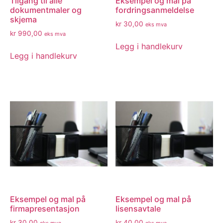
Tilgang til alle
Eksempel og mal på
dokumentmaler og
fordringsanmeldelse
skjema
kr
30,00
eks mva
kr
990,00
eks mva
Legg i handlekurv
Legg i handlekurv
Eksempel og mal på
Eksempel og mal på
firmapresentasjon
lisensavtale
kr
30,00
kr
40,00