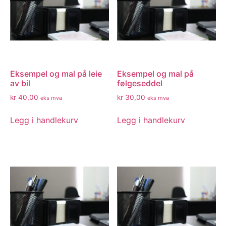
Eksempel og mal på leie
Eksempel og mal på
av bil
følgeseddel
kr
40,00
kr
30,00
eks mva
eks mva
Legg i handlekurv
Legg i handlekurv