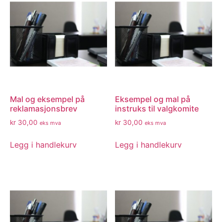
Mal og eksempel på
Eksempel og mal på
reklamasjonsbrev
instruks til valgkomite
kr
30,00
kr
30,00
eks mva
eks mva
Legg i handlekurv
Legg i handlekurv