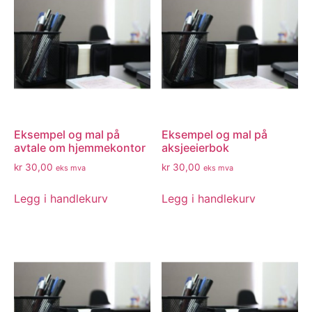
Eksempel og mal på
Eksempel og mal på
avtale om hjemmekontor
aksjeeierbok
kr
30,00
kr
30,00
eks mva
eks mva
Legg i handlekurv
Legg i handlekurv