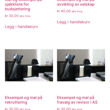
sjekkliste for
avvikling av selskap
budsjettering
kr
40,00
eks mva
kr
30,00
eks mva
Legg i handlekurv
Legg i handlekurv
Eksempel og mal på
Eksempel og mal på
rekruttering
fravalg av revisor i AS
kr
30,00
kr
30,00
eks mva
eks mva