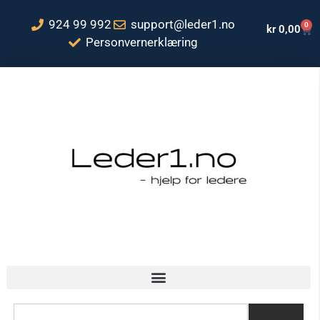
924 99 992
support@leder1.no
0
kr
0,00
Personvernerklæring