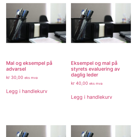
Mal og eksempel på
Eksempel og mal på
advarsel
styrets evaluering av
daglig leder
kr
30,00
eks mva
kr
40,00
eks mva
Legg i handlekurv
Legg i handlekurv