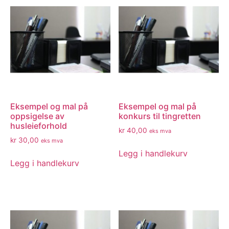
Eksempel og mal på
Eksempel og mal på
oppsigelse av
konkurs til tingretten
husleieforhold
kr
40,00
eks mva
kr
30,00
eks mva
Legg i handlekurv
Legg i handlekurv