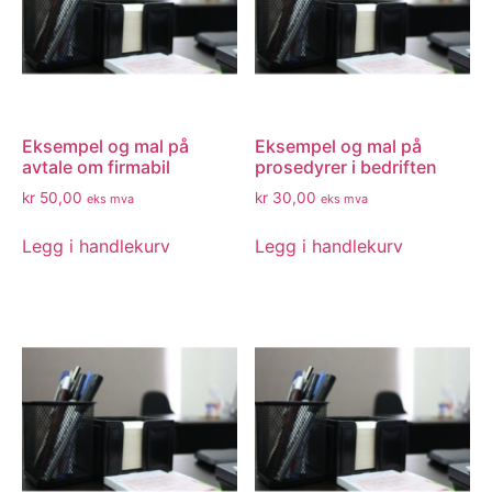
Eksempel og mal på
Eksempel og mal på
avtale om firmabil
prosedyrer i bedriften
kr
50,00
kr
30,00
eks mva
eks mva
Legg i handlekurv
Legg i handlekurv