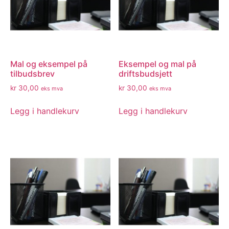
Mal og eksempel på
Eksempel og mal på
tilbudsbrev
driftsbudsjett
kr
30,00
kr
30,00
eks mva
eks mva
Legg i handlekurv
Legg i handlekurv