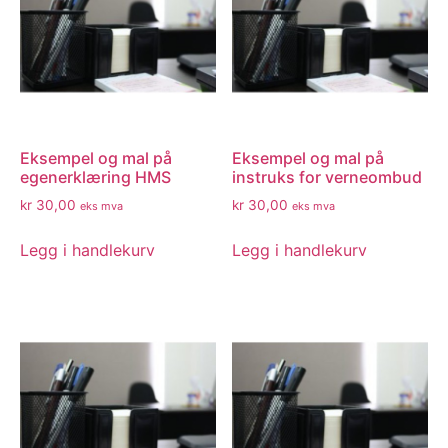
Eksempel og mal på
Eksempel og mal på
egenerklæring HMS
instruks for verneombud
kr
30,00
kr
30,00
eks mva
eks mva
Legg i handlekurv
Legg i handlekurv