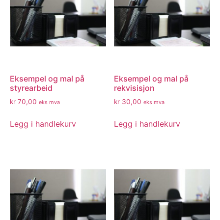
Eksempel og mal på
Eksempel og mal på
styrearbeid
rekvisisjon
kr
70,00
kr
30,00
eks mva
eks mva
Legg i handlekurv
Legg i handlekurv