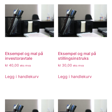
Eksempel og mal på
Eksempel og mal på
investoravtale
stillingsinstruks
kr
40,00
kr
30,00
eks mva
eks mva
Legg i handlekurv
Legg i handlekurv