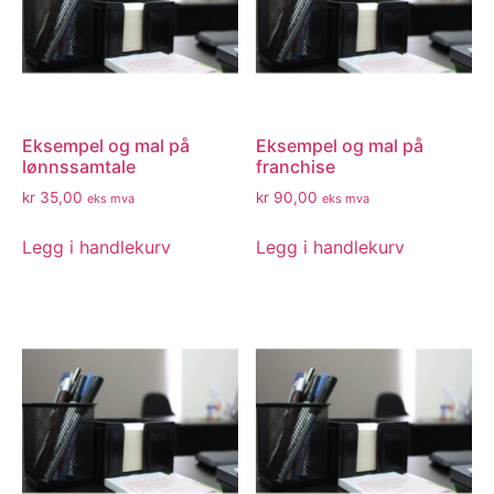
Eksempel og mal på
Eksempel og mal på
lønnssamtale
franchise
kr
35,00
kr
90,00
eks mva
eks mva
Legg i handlekurv
Legg i handlekurv