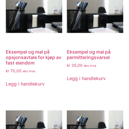
Eksempel og mal på
Eksempel og mal på
opsjonsavtale for kjøp av
permitteringsvarsel
fast eiendom
kr
35,00
eks mva
kr
70,00
eks mva
Legg i handlekurv
Legg i handlekurv