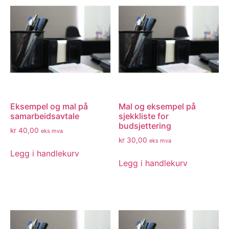
Eksempel og mal på
Mal og eksempel på
samarbeidsavtale
sjekkliste for
budsjettering
kr
40,00
eks mva
kr
30,00
eks mva
Legg i handlekurv
Legg i handlekurv