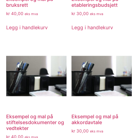
bruksrett
etableringsbudsjett
kr
40,00
kr
30,00
eks mva
eks mva
Legg i handlekurv
Legg i handlekurv
Eksempel og mal på
Eksempel og mal på
stiftelsesdokumenter og
akkordavtale
vedtekter
kr
30,00
eks mva
kr
40,00
eks mva