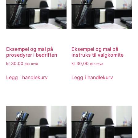
Eksempel og mal på
Eksempel og mal på
prosedyrer i bedriften
instruks til valgkomite
kr
30,00
kr
30,00
eks mva
eks mva
Legg i handlekurv
Legg i handlekurv