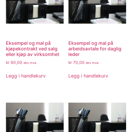
Eksempel og mal på
Eksempel og mal på
kjøpekontrakt ved salg
arbeidsavtale for daglig
eller kjøp av virksomhet
leder
kr
90,00
kr
70,00
eks mva
eks mva
Legg i handlekurv
Legg i handlekurv