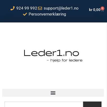
924 99 992
support@leder1.no
0
kr
0,00
Personvernerklæring