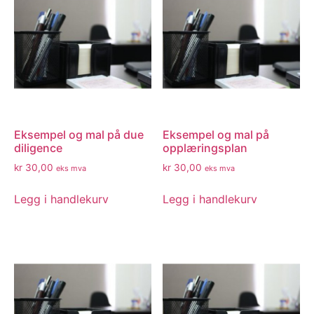
Eksempel og mal på due
Eksempel og mal på
diligence
opplæringsplan
kr
30,00
kr
30,00
eks mva
eks mva
Legg i handlekurv
Legg i handlekurv