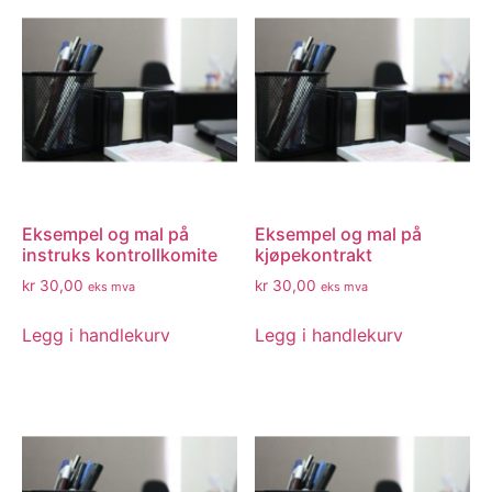
Eksempel og mal på
Eksempel og mal på
instruks kontrollkomite
kjøpekontrakt
kr
30,00
kr
30,00
eks mva
eks mva
Legg i handlekurv
Legg i handlekurv