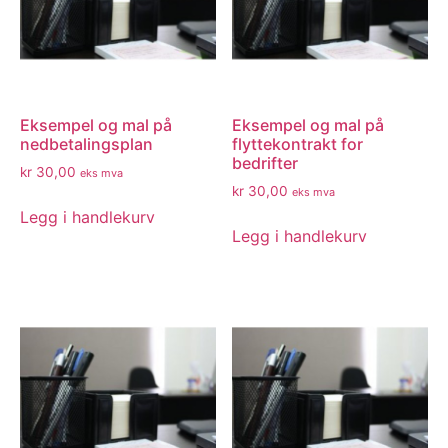
Eksempel og mal på
Eksempel og mal på
nedbetalingsplan
flyttekontrakt for
bedrifter
kr
30,00
eks mva
kr
30,00
eks mva
Legg i handlekurv
Legg i handlekurv