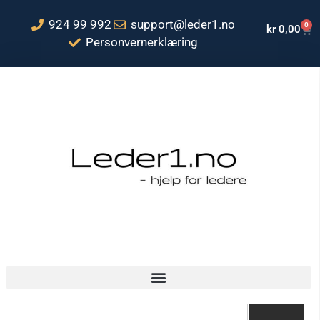
924 99 992
support@leder1.no
0
kr
0,00
Personvernerklæring