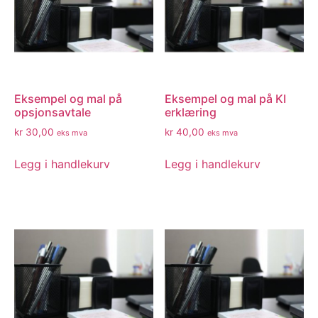
Eksempel og mal på
Eksempel og mal på KI
opsjonsavtale
erklæring
kr
30,00
kr
40,00
eks mva
eks mva
Legg i handlekurv
Legg i handlekurv