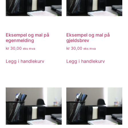
Eksempel og mal på
Eksempel og mal på
egenmelding
gjeldsbrev
kr
30,00
kr
30,00
eks mva
eks mva
Legg i handlekurv
Legg i handlekurv