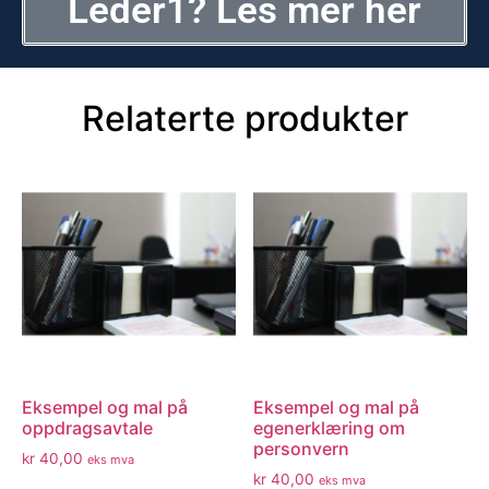
Leder1? Les mer her
Relaterte produkter
Eksempel og mal på
Eksempel og mal på
oppdragsavtale
egenerklæring om
personvern
kr
40,00
eks mva
kr
40,00
eks mva