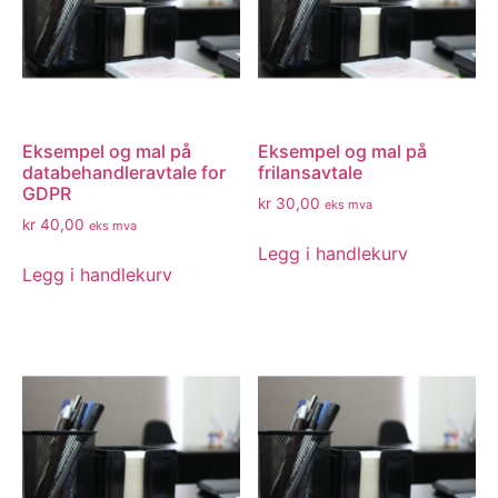
Eksempel og mal på
Eksempel og mal på
databehandleravtale for
frilansavtale
GDPR
kr
30,00
eks mva
kr
40,00
eks mva
Legg i handlekurv
Legg i handlekurv