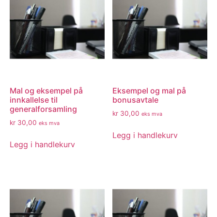
Mal og eksempel på
Eksempel og mal på
innkallelse til
bonusavtale
generalforsamling
kr
30,00
eks mva
kr
30,00
eks mva
Legg i handlekurv
Legg i handlekurv