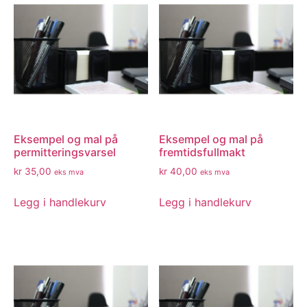
Eksempel og mal på
Eksempel og mal på
permitteringsvarsel
fremtidsfullmakt
kr
35,00
kr
40,00
eks mva
eks mva
Legg i handlekurv
Legg i handlekurv