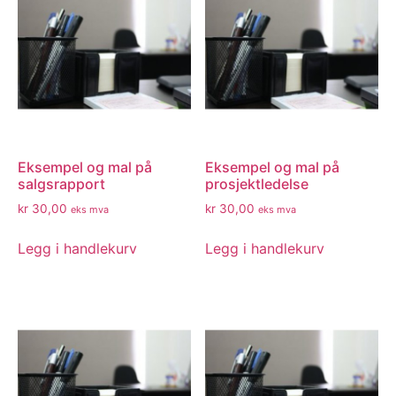
Eksempel og mal på
Eksempel og mal på
salgsrapport
prosjektledelse
kr
30,00
kr
30,00
eks mva
eks mva
Legg i handlekurv
Legg i handlekurv