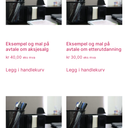
Eksempel og mal på
Eksempel og mal på
avtale om aksjesalg
avtale om etterutdanning
kr
40,00
kr
30,00
eks mva
eks mva
Legg i handlekurv
Legg i handlekurv