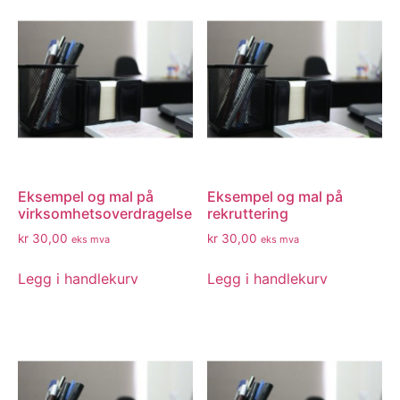
Eksempel og mal på
Eksempel og mal på
virksomhetsoverdragelse
rekruttering
kr
30,00
kr
30,00
eks mva
eks mva
Legg i handlekurv
Legg i handlekurv