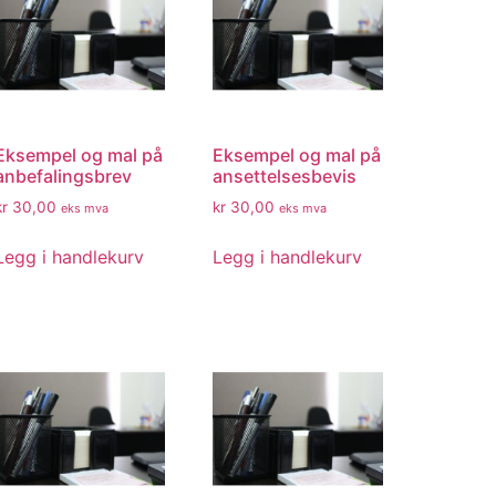
Eksempel og mal på
Eksempel og mal på
anbefalingsbrev
ansettelsesbevis
kr
30,00
kr
30,00
eks mva
eks mva
Legg i handlekurv
Legg i handlekurv