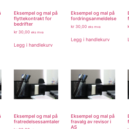
å
Eksempel og mal på
Eksempel og mal på
flyttekontrakt for
fordringsanmeldelse
bedrifter
kr
30,00
eks mva
kr
30,00
eks mva
Legg i handlekurv
Legg i handlekurv
å
Eksempel og mal på
Eksempel og mal på
fratredelsessamtaler
fravalg av revisor i
AS