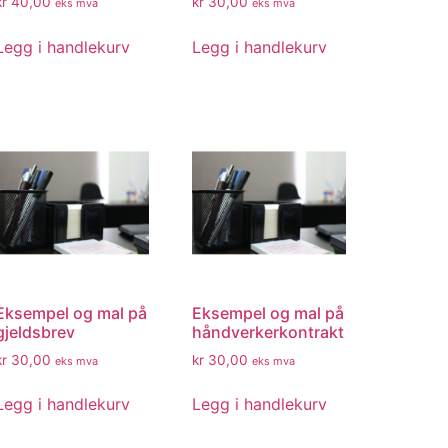
kr
40,00
kr
30,00
eks mva
eks mva
Legg i handlekurv
Legg i handlekurv
Eksempel og mal på
Eksempel og mal på
gjeldsbrev
håndverkerkontrakt
kr
30,00
kr
30,00
eks mva
eks mva
Legg i handlekurv
Legg i handlekurv