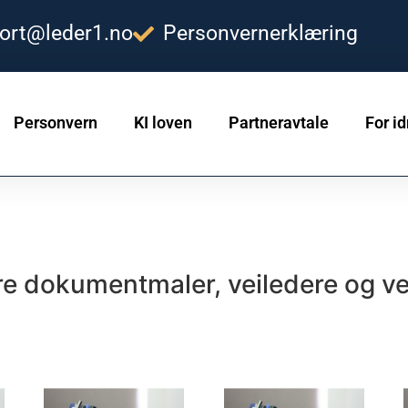
ort@leder1.no
Personvernerklæring
Personvern
KI loven
Partneravtale
For id
åre dokumentmaler, veiledere og ve