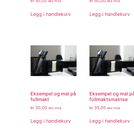
kr
50,00
kr
50,00
eks mva
eks mva
Legg i handlekurv
Legg i handlekurv
Eksempel og mal på
Eksempel og mal p
fullmakt
fullmaktsmatrise
kr
30,00
kr
35,00
eks mva
eks mva
Legg i handlekurv
Legg i handlekurv