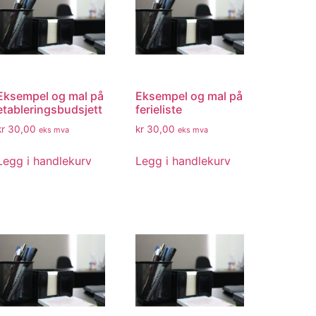
Eksempel og mal på
Eksempel og mal på
etableringsbudsjett
ferieliste
kr
30,00
kr
30,00
eks mva
eks mva
Legg i handlekurv
Legg i handlekurv