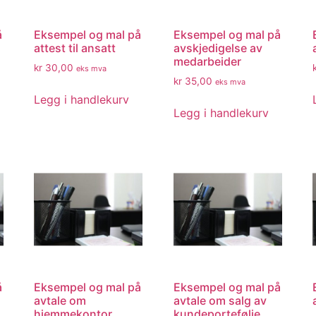
å
Eksempel og mal på
Eksempel og mal på
attest til ansatt
avskjedigelse av
medarbeider
kr
30,00
eks mva
kr
35,00
eks mva
Legg i handlekurv
Legg i handlekurv
å
Eksempel og mal på
Eksempel og mal på
avtale om
avtale om salg av
hjemmekontor
kundeportefølje