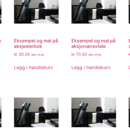
å
Eksempel og mal på
Eksempel og mal på
aksjeeierbok
aksjonæravtale
kr
30,00
kr
70,00
eks mva
eks mva
Legg i handlekurv
Legg i handlekurv