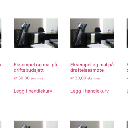
å
Eksempel og mal på
Eksempel og mal på
driftsbudsjett
drøftelsesmøte
kr
30,00
kr
30,00
eks mva
eks mva
Legg i handlekurv
Legg i handlekurv