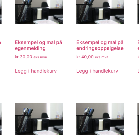
å
Eksempel og mal på
Eksempel og mal på
egenmelding
endringsoppsigelse
kr
30,00
kr
40,00
eks mva
eks mva
Legg i handlekurv
Legg i handlekurv