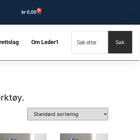
0
kr
0,00
rettslag
Om Leder1
Søk
rktøy.