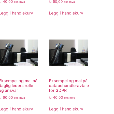
kr
40,00
kr
50,00
eks mva
eks mva
Legg i handlekurv
Legg i handlekurv
Eksempel og mal på
Eksempel og mal på
daglig leders rolle
databehandleravtale
og ansvar
for GDPR
kr
60,00
kr
40,00
eks mva
eks mva
Legg i handlekurv
Legg i handlekurv