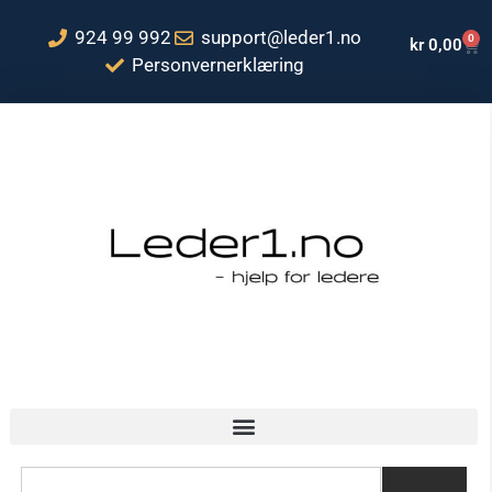
924 99 992
support@leder1.no
0
kr
0,00
Personvernerklæring